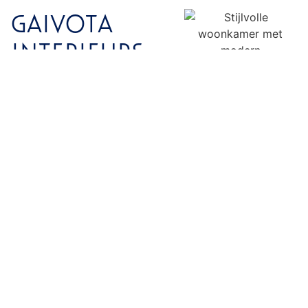
GAIVOTA
INTERIEURS
BEKIJKEN
Op zoek naar inspiratie? Bekijk
hier een selectie van de interieurs
die Gaivota reeds voor haar
klanten heeft mogen realiseren.
ONTDEK MEER